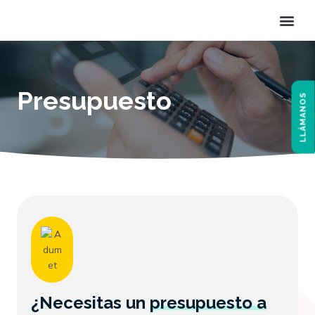
Ir
Me
al
contenido
Presupuesto
LLÁMANOS
¿Necesitas un
presupuesto a